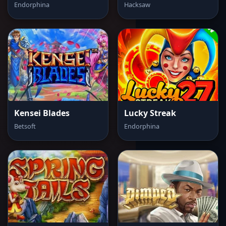
Endorphina
Hacksaw
Kensei Blades
Lucky Streak
Betsoft
Endorphina