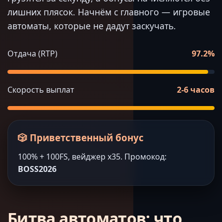
лишних плясок. Начнём с главного — игровые
автоматы, которые не дадут заскучать.
Отдача (RTP)
97.2%
Скорость выплат
2-6 часов
🎲 Приветственный бонус
100% + 100FS, вейджер x35. Промокод:
BOSS2026
Битва автоматов: что