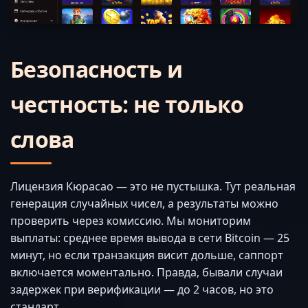
Безопасность и
честность: не только
слова
Лицензия Кюрасао — это не пустышка. Тут реальная
генерация случайных чисел, а результаты можно
проверить через комиссию. Мы мониторим
выплаты: среднее время вывода в сети Bitcoin — 25
минут, но если транзакция висит дольше, саппорт
включается моментально. Правда, бывали случаи
задержек при верификации — до 2 часов, но это
стандарт.