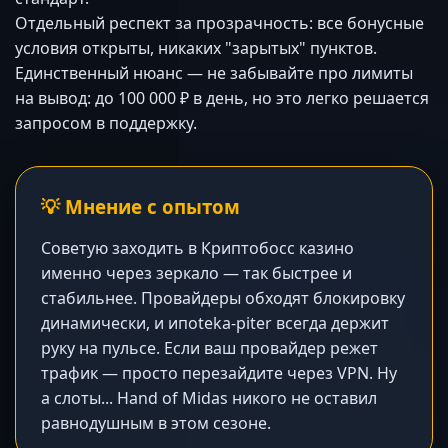
Отдельный респект за прозрачность: все бонусные
условия открыты, никаких "зарытых" пунктов.
Единственный нюанс — не забывайте про лимиты
на вывод: до 100 000 ₽ в день, но это легко решается
запросом в поддержку.
💡 Мнение с опытом
Советую заходить в Криптобосс казино
именно через зеркало — так быстрее и
стабильнее. Провайдеры обходят блокировку
динамически, и ипoteka-piter всегда держит
руку на пульсе. Если ваш провайдер режет
трафик — просто перезайдите через VPN. Ну
а слоты... Hand of Midas никого не оставил
равнодушным в этом сезоне.